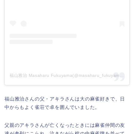
福山雅治 Masaharu Fukuyama(@masaharu_fukuyama_official)がシェアした投稿
福山雅治さんの父・アキラさんは大の麻雀好きで、日
中からもよく雀荘で卓を囲んでいました。
父親のアキラさんが亡くなったときには麻雀仲間の友
達が参列にこられ、泣きながら棺の中
麻雀牌を並べて