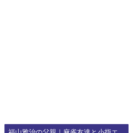
福山雅治の父親｜麻雀友達と小指エ