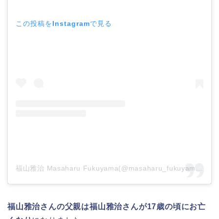
この投稿をInstagramで見る
福山雅治 Masaharu Fukuyama(@masaharu_fukuyama_official)がシェアした投稿
福山雅治さんの父親は福山雅治さんが17歳の頃にお亡