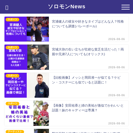
ソロモンNews
スポーツ
宮浦健人の彼女や好きなタイプはどんな人？性格
についても調査(バレーボール)
2026-08-06
スポーツ
宮城大弥の生い立ちが壮絶な貧乏生活だった！両
親や兄弟7人についても(オリックス)
2026-08-06
スポーツ
【比較画像】メッシと岡田准一が似てる？ケビ
ン・コスナーにも似ていると話題に！
2026-08-06
スポーツ
【画像】安田祐香と姉の美祐が激似でかわいいと
話題！妹のキャディーは専属？
2026-08-06
アーティスト