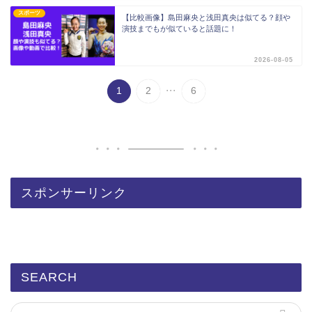
スポーツ
【比較画像】島田麻央と浅田真央は似てる？顔や
演技までもが似ていると話題に！
2026-08-05
...
1
2
6
スポンサーリンク
SEARCH