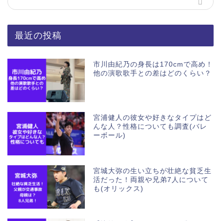
最近の投稿
市川由紀乃の身長は170cmで高め！
他の演歌歌手との差はどのくらい？
宮浦健人の彼女や好きなタイプはど
んな人？性格についても調査(バレ
ーボール)
宮城大弥の生い立ちが壮絶な貧乏生
活だった！両親や兄弟7人について
も(オリックス)