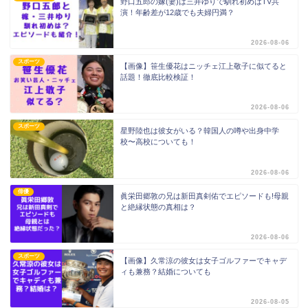
野口五郎の嫁(妻)は三井ゆりで馴れ初めはTV共
演！年齢差が12歳でも夫婦円満？
2026-08-06
スポーツ
【画像】笹生優花はニッチェ江上敬子に似てると
話題！徹底比較検証！
2026-08-06
スポーツ
星野陸也は彼女がいる？韓国人の噂や出身中学
校〜高校についても！
2026-08-06
俳優
眞栄田郷敦の兄は新田真剣佑でエピソードも!母親
と絶縁状態の真相は？
2026-08-06
スポーツ
【画像】久常涼の彼女は女子ゴルファーでキャデ
ィも兼務？結婚についても
2026-08-05