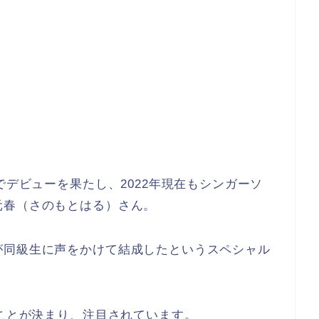
でデビュー
を果たし、2022年現在も
シンガーソ
元春（さのもとはる）
さん。
が同級生に声をかけて結成したという
スペシャル
ことが決まり、注目されています。