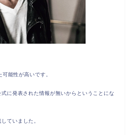
h
いた可能性が高い
です。
公式に発表された情報が無い
からということにな
載
していました。