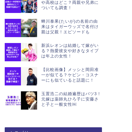
や高校はどこ？両親や兄弟に
ついても調査！
蝉川泰果(たいが)の名前の由
来はタイガーウッズで名付け
親は父親！エピソードも
新浜レオンは結婚して嫁がい
る？熱愛彼女や好きなタイプ
は年上の女性！
【比較画像】メッシと岡田准
一が似てる？ケビン・コスナ
ーにも似ていると話題に！
玉置浩二の結婚遍歴はバツ3！
元嫁は薬師丸ひろ子に安藤さ
と子と一般女性￼