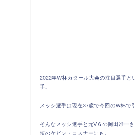
2022年W杯カタール大会の注目選手
手。
メッシ選手は現在37歳で今回のW杯で
そんなメッシ選手と元V６の岡田准一
頃のケビン・コスナーにも。