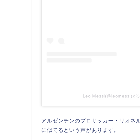
Leo Messi(@leomess
アルゼンチンのプロサッカー・
リオネ
に似てる
という声があります。