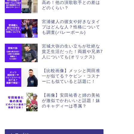
高め！他の演歌歌手との差は
どのくらい？
宮浦健人の彼女や好きなタイ
プはどんな人？性格について
も調査(バレーボール)
宮城大弥の生い立ちが壮絶な
貧乏生活だった！両親や兄弟7
人についても(オリックス)
【比較画像】メッシと岡田准
一が似てる？ケビン・コスナ
ーにも似ていると話題に！
【画像】安田祐香と姉の美祐
が激似でかわいいと話題！妹
のキャディーは専属？