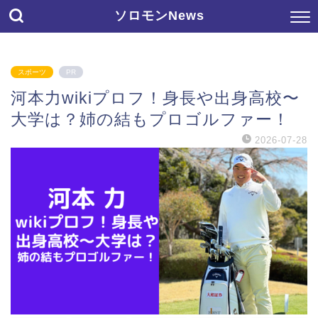
ソロモンNews
スポーツ
PR
河本力wikiプロフ！身長や出身高校〜
大学は？姉の結もプロゴルファー！
2026-07-28