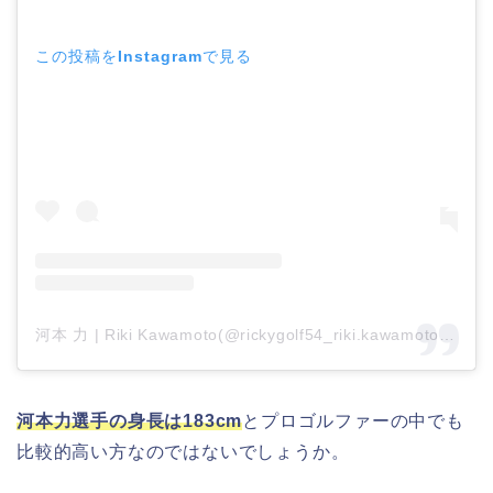
この投稿をInstagramで見る
河本 力 | Riki Kawamoto(@rickygolf54_riki.kawamoto)がシェアした投稿
河本力選手の身長は183cm
とプロゴルファーの中でも
比較的高い方なのではないでしょうか。