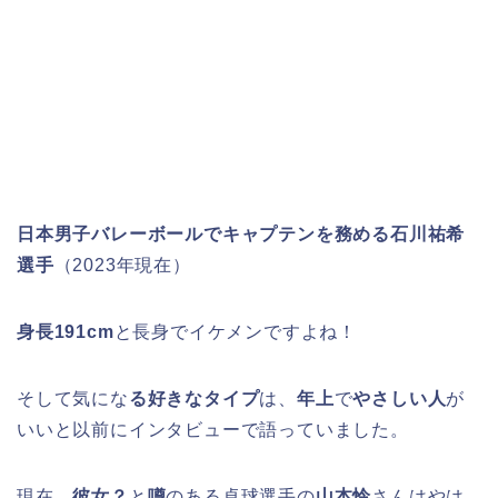
日本男子バレーボールでキャプテンを務める
石川祐希
選手
（2023年現在）
身長191cm
と長身でイケメンですよね！
そして気にな
る好きなタイプ
は、
年上
で
やさしい人
が
いいと以前にインタビューで語っていました。
現在、
彼女？
と
噂
のある卓球選手の
山本怜
さんはやは