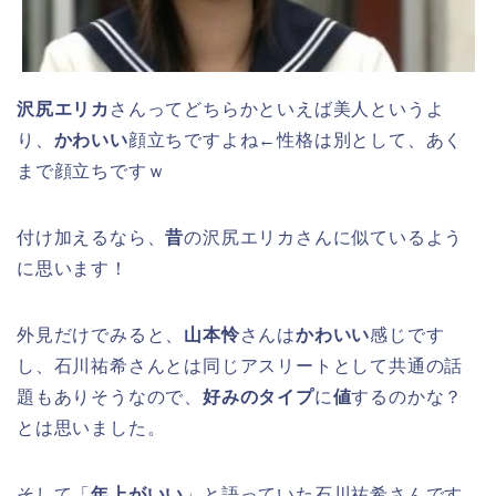
沢尻エリカ
さんってどちらかといえば美人というよ
り、
かわいい
顔立ちですよね←性格は別として、あく
まで顔立ちですｗ
付け加えるなら、
昔
の沢尻エリカさんに似ているよう
に思います！
外見だけでみると、
山本怜
さんは
かわいい
感じです
し、石川祐希さんとは同じアスリートとして共通の話
題もありそうなので、
好みのタイプ
に
値
するのかな？
とは思いました。
そして「
年上がいい
」と語っていた石川祐希さんです