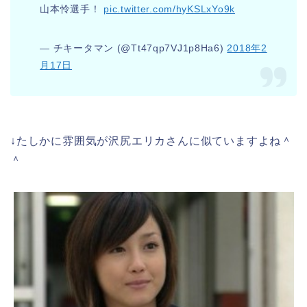
山本怜選手！
pic.twitter.com/hyKSLxYo9k
— チキータマン (@Tt47qp7VJ1p8Ha6)
2018年2
月17日
↓たしかに雰囲気が沢尻エリカさんに似ていますよね＾
＾