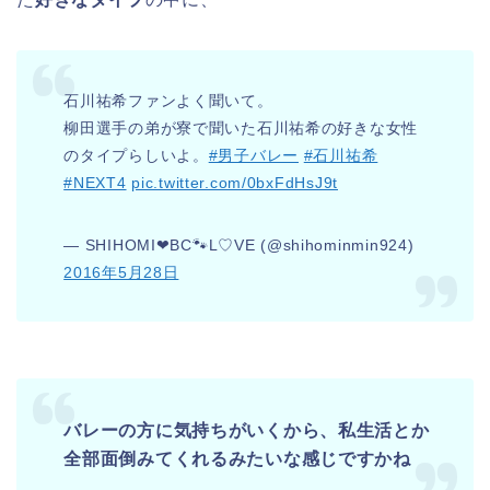
石川祐希ファンよく聞いて。
柳田選手の弟が寮で聞いた石川祐希の好きな女性
のタイプらしいよ。
#男子バレー
#石川祐希
#NEXT4
pic.twitter.com/0bxFdHsJ9t
— SHIHOMI❤BC🐾L♡VE (@shihominmin924)
2016年5月28日
バレーの方に気持ちがいくから、私生活とか
全部面倒みてくれるみたいな感じですかね