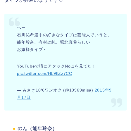
タイプ
が好みのようです♡
へー
石川祐希選手の好きなタイプは芸能人でいうと、
能年玲奈、有村架純、堀北真希らしい
お嬢様タイプ～
YouTubeで噂にアタックNo.1を見てた！
pic.twitter.com/HL9llZz7CC
— みさき10/6ワンオク (@10969misa)
2015年9
月17日
のん（能年玲奈）