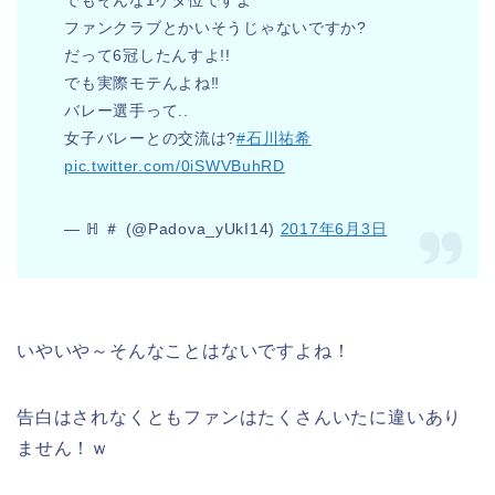
でもそんな1ケタ位ですよ*
ファンクラブとかいそうじゃないですか?
だって6冠したんすよ!!
でも実際モテんよね‼
バレー選手って..
女子バレーとの交流は?
#石川祐希
pic.twitter.com/0iSWVBuhRD
— ℍ ＃ (@Padova_yUkI14)
2017年6月3日
いやいや～そんなことはないですよね！
告白はされなくともファンはたくさんいたに違いあり
ません！ｗ