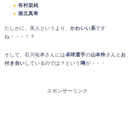
有村架純
堀北真希
たしかに、美人というより、
かわいい系
です
ね・・・！？
そして、石川祐希さんには
卓球選手
の
山本怜
さんと
お
付き合い
しているのでは？という
噂
が・・・
スポンサーリンク