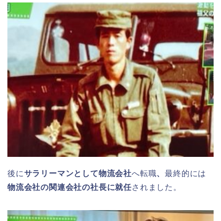
後に
サラリーマンとして物流会社
へ転職
、
最終的には
物流会社の関連会社の社長に就任
されました。